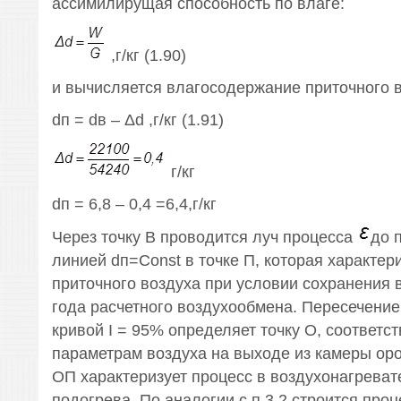
ассимилирущая способность по влаге:
,г/кг (1.90)
и вычисляется влагосодержание приточного в
dп = dв – Δd ,г/кг (1.91)
г/кг
dп = 6,8 – 0,4 =6,4,г/кг
Через точку В проводится луч процесса
до 
линией dп=Сonst в точке П, которая характер
приточного воздуха при условии сохранения 
года расчетного воздухообмена. Пересечение
кривой I = 95% определяет точку О, соответ
параметрам воздуха на выходе из камеры ор
ОП характеризует процесс в воздухонагреват
подогрева. По аналогии с п.3.2 строится про